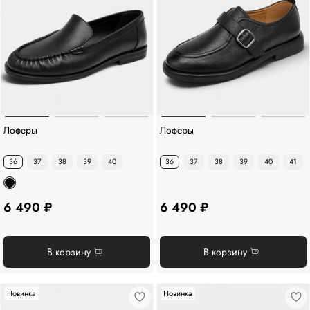
Лоферы
Лоферы
36
37
38
39
40
36
37
38
39
40
41
6 490 ₽
6 490 ₽
В корзину
В корзину
Новинка
Новинка