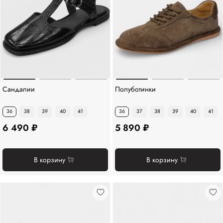
Сандалии
Полуботинки
36
38
39
40
41
36
37
38
39
40
41
6 490 ₽
5 890 ₽
В корзину
В корзину