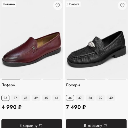
Новинка
Новинка
Лоферы
Лоферы
36
37
38
39
40
41
36
37
38
39
40
4 990 ₽
7 490 ₽
В корзину
В корзину