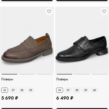
Лоферы
Лоферы
36
37
38
39
36
37
38
39
40
5 690 ₽
6 490 ₽