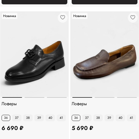
Новинка
Новинка
Лоферы
Лоферы
36
37
38
39
40
41
36
37
38
39
40
41
6 690 ₽
5 690 ₽