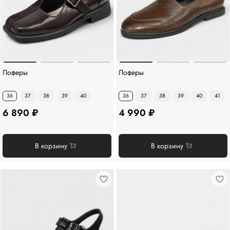
Лоферы
Лоферы
36
37
38
39
40
36
37
38
39
40
41
6 890 ₽
4 990 ₽
В корзину
В корзину