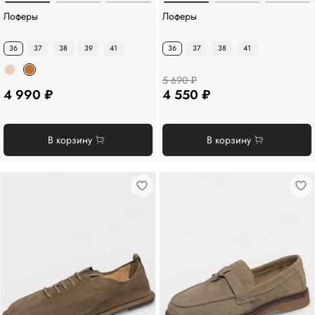
Лоферы
Лоферы
36
37
38
39
41
36
37
38
41
5 690 ₽
4 990 ₽
4 550 ₽
В корзину
В корзину