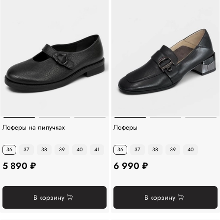
Лоферы на липучках
Лоферы
36
37
38
39
40
41
36
37
38
39
40
5 890 ₽
6 990 ₽
В корзину
В корзину