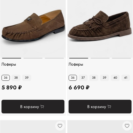
Лоферы
Лоферы
36
38
39
36
37
38
39
40
41
5 890 ₽
6 690 ₽
В корзину
В корзину