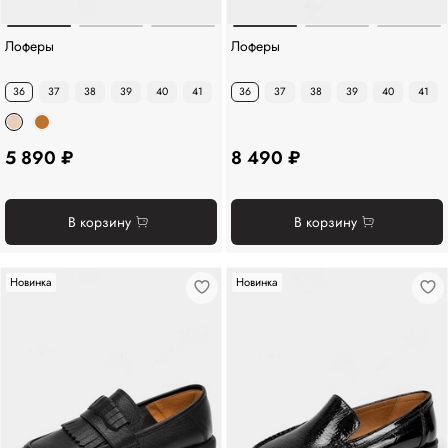
Лоферы
Лоферы
36
37
38
39
40
41
36
37
38
39
40
41
5 890 ₽
8 490 ₽
В корзину
В корзину
Новинка
Новинка