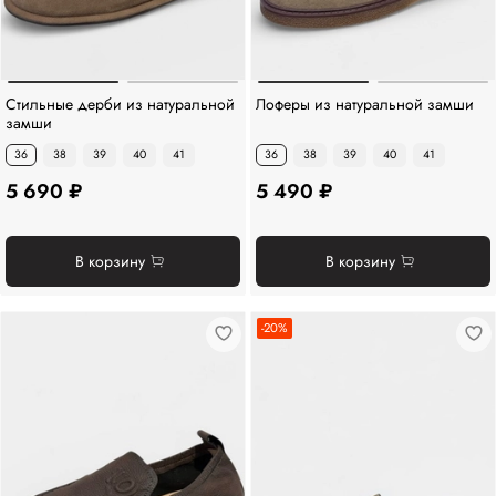
Стильные дерби из натуральной
Лоферы из натуральной замши
замши
36
38
39
40
41
36
38
39
40
41
5 690 ₽
5 490 ₽
В корзину
В корзину
-20%