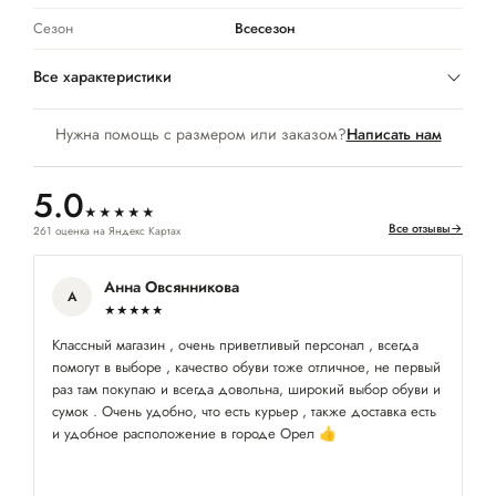
Сезон
Всесезон
Все характеристики
Нужна помощь с размером или заказом?
Написать нам
5.0
★★★★★
Все отзывы
→
261 оценка на Яндекс Картах
Анна Овсянникова
А
★★★★★
Классный магазин , очень приветливый персонал , всегда
П
помогут в выборе , качество обуви тоже отличное, не первый
ра
раз там покупаю и всегда довольна, широкий выбор обуви и
сумок . Очень удобно, что есть курьер , также доставка есть
и удобное расположение в городе Орел 👍