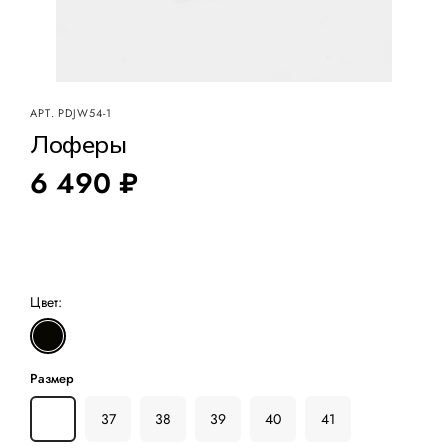
АРТ.
PDJW54-1
Лоферы
6 490 ₽
Цвет:
Размер
36
37
38
39
40
41