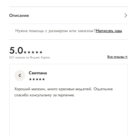
Описание
Нужна помощь с размером или заказом?
Написать нам
5.0
★★★★★
Все отзывы
→
261 оценка на Яндекс Картах
Светлана
С
★★★★★
Хороший магазин, много красивых моделей. Отдельное
Пр
спасибо консультанту за терпение.
з