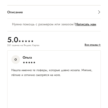
Описание
Нужна помощь с размером или заказом?
Написать нам
5.0
★★★★★
Все отзывы
→
261 оценка на Яндекс Картах
Ольга
О
★★★★★
Нашла именно те лоферы, которые давно искала. Мягкие,
За
лёгкие и отлично смотрятся на ноге.
по