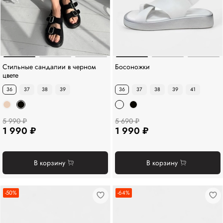
Стильные сандалии в черном
Босоножки
цвете
36
37
38
39
36
37
38
39
41
5 990 ₽
5 690 ₽
1 990 ₽
1 990 ₽
В корзину
В корзину
-50%
-64%