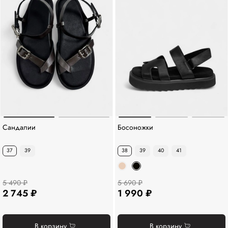
Сандалии
Босоножки
37
39
38
39
40
41
5 490 ₽
5 690 ₽
2 745 ₽
1 990 ₽
В корзину
В корзину