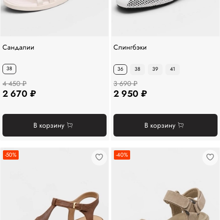
Сандалии
Слингбэки
38
36
38
39
41
4 450 ₽
3 690 ₽
2 670 ₽
2 950 ₽
В корзину
В корзину
-50%
-40%