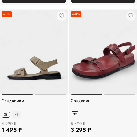
-70%
-40%
Сандалиии
Сандалии
39
38
41
4 990 ₽
5 490 ₽
1 495 ₽
3 295 ₽