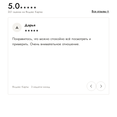
5.0
★★★★★
Все отзывы
→
261 оценка на Яндекс Картах
Дарья
Д
★★★★★
Понравилось, что можно спокойно всё посмотреть и
Вс
примерить. Очень внимательное отношение.
Ве
Яндекс Карты
3 недели назад
Ян