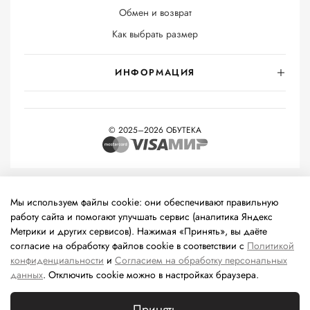
Обмен и возврат
Как выбрать размер
ИНФОРМАЦИЯ
© 2025–2026 ОБУТЕКА
На информационном ресурсе применяются
рекомендательные
технологии
(информационные технологии предоставления
Мы используем файлы cookie: они обеспечивают правильную
информации на основе сбора, систематизации и анализа
работу сайта и помогают улучшать сервис (аналитика Яндекс
сведений, относящихся к предпочтениям пользователей сети
Метрики и других сервисов). Нажимая «Принять», вы даёте
«Интернет», находящихся на территории Российской
согласие на обработку файлов cookie в соответствии с
Политикой
Федерации).
конфиденциальности
и
Согласием на обработку персональных
данных
. Отключить cookie можно в настройках браузера.
Принять