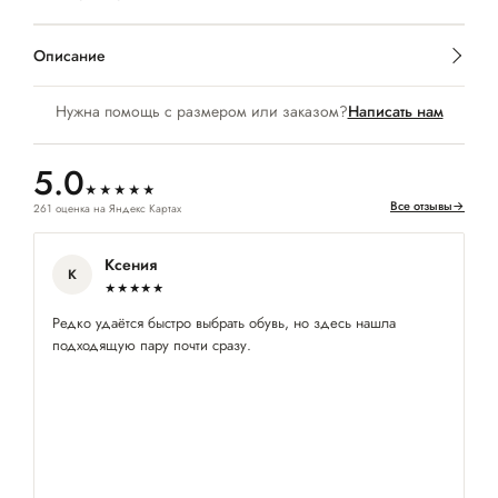
Описание
Нужна помощь с размером или заказом?
Написать нам
5.0
★★★★★
Все отзывы
→
261 оценка на Яндекс Картах
Ксения
К
★★★★★
Редко удаётся быстро выбрать обувь, но здесь нашла
По
подходящую пару почти сразу.
бл