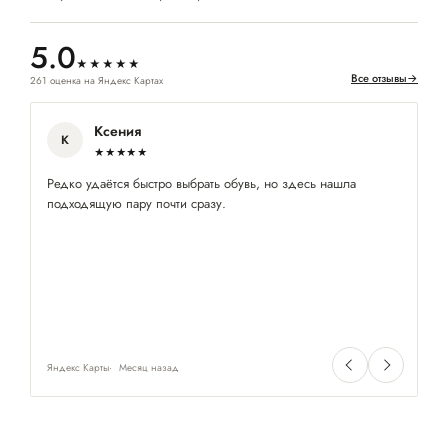
5.0
★★★★★
Все отзывы
→
261 оценка на Яндекс Картах
Ксения
К
★★★★★
Редко удаётся быстро выбрать обувь, но здесь нашла
Кл
подходящую пару почти сразу.
по
ра
су
и
Яндекс Карты
Месяц назад
Ян