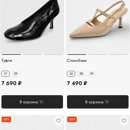
Туфли
Слингбэки
37
39
36
38
39
7 690 ₽
7 490 ₽
В корзину
В корзину
-20%
-20%