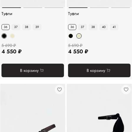
Туфли
Туфли
36
37
38
39
36
37
38
40
41
5 690 ₽
5 690 ₽
4 550 ₽
4 550 ₽
В корзину
В корзину