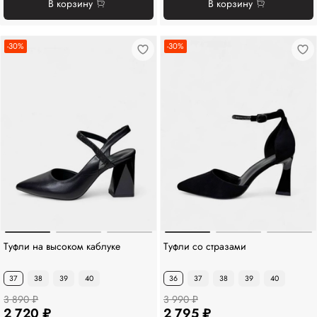
В корзину
В корзину
-30%
-30%
Туфли на высоком каблуке
Туфли со стразами
37
38
39
40
36
37
38
39
40
3 890 ₽
3 990 ₽
2 720 ₽
2 795 ₽