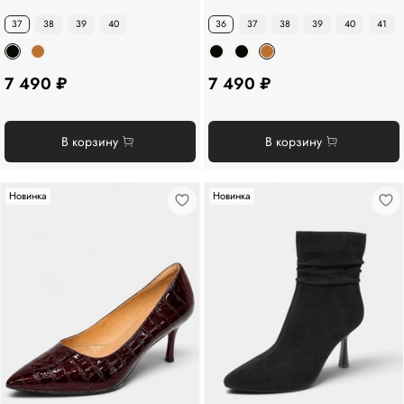
37
38
39
40
36
37
38
39
40
41
7 490 ₽
7 490 ₽
В корзину
В корзину
Новинка
Новинка