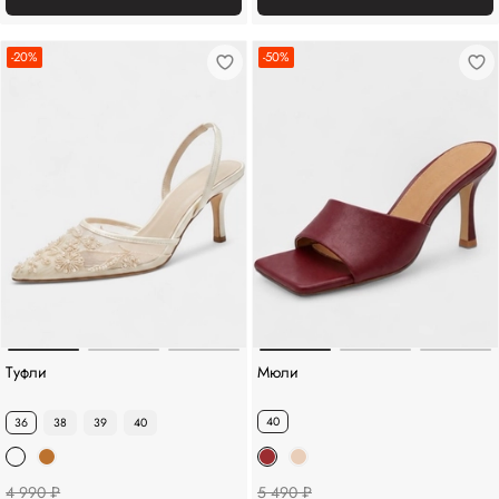
-20%
-50%
Туфли
Мюли
40
36
38
39
40
4 990 ₽
5 490 ₽