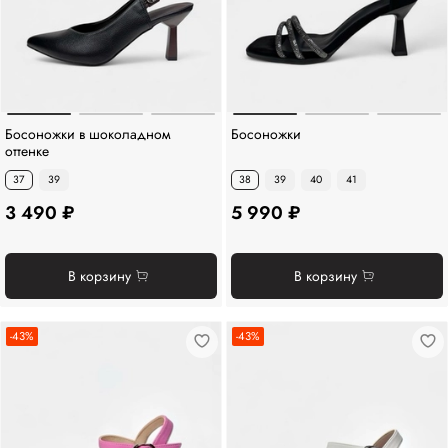
Босоножки в шоколадном
Босоножки
оттенке
37
39
38
39
40
41
3 490 ₽
5 990 ₽
В корзину
В корзину
-43%
-43%