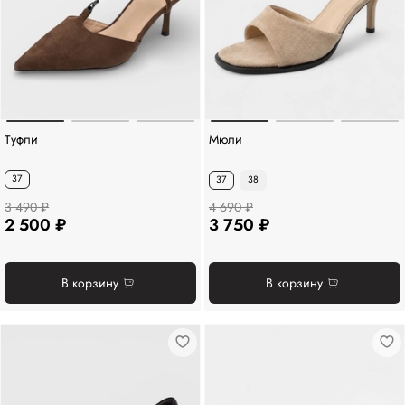
Туфли
Мюли
37
37
38
3 490 ₽
4 690 ₽
2 500 ₽
3 750 ₽
В корзину
В корзину