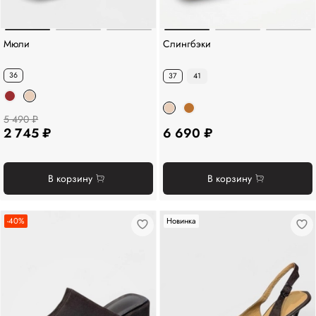
Мюли
Слингбэки
36
37
41
5 490 ₽
2 745 ₽
6 690 ₽
В корзину
В корзину
-40%
Новинка