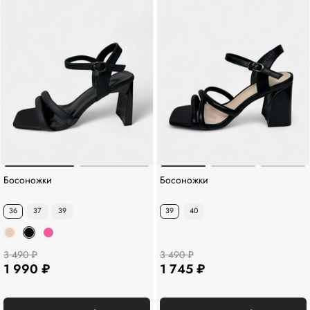
Босоножки
Босоножки
36
37
39
39
40
3 490 ₽
3 490 ₽
1 990 ₽
1 745 ₽