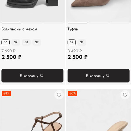
Ботильоны с мехом
Туфли
36
37
38
39
37
38
7 690 ₽
3 490 ₽
2 500 ₽
2 500 ₽
В корзину
В корзину
-28%
-20%