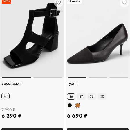
-20%
Новинка
Босоножки
Туфли
40
36
37
39
40
7 990 ₽
6 390 ₽
6 690 ₽