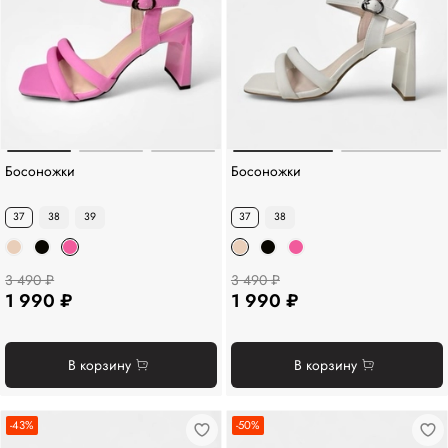
Босоножки
Босоножки
37
38
39
37
38
3 490 ₽
3 490 ₽
1 990 ₽
1 990 ₽
В корзину
В корзину
-43%
-50%