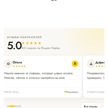
ОТЗЫВЫ ПОКУПАТЕЛЕЙ
5.0
★★★★★
261 оценка на Яндекс Картах
Ольга
Дарья
О
Д
Я
★★★★★
★★★★
Нашла именно те лоферы, которые давно искала.
Понравилось, ч
Мягкие, лёгкие и отлично смотрятся на ноге.
примерить. Оч
Месяц назад
3 недели назад
Покупатель
Все отзывы