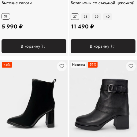
Высокие сапоги
Ботильоны со съемной цепочкой
38
37
38
39
40
5 990 ₽
11 490 ₽
В корзину
В корзину
-46%
Новинка
-59%