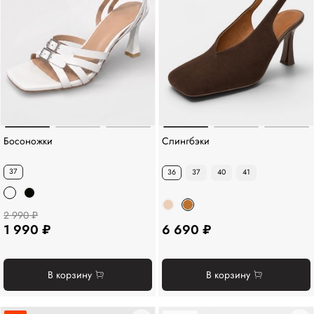
Босоножки
Слингбэки
37
36
37
40
41
2 990 ₽
1 990 ₽
6 690 ₽
В корзину
В корзину