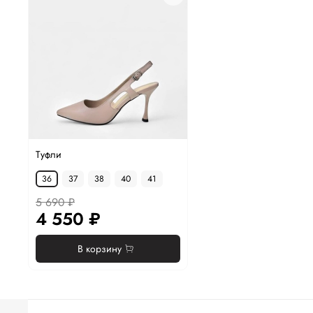
Туфли
36
37
38
40
41
5 690 ₽
4 550 ₽
В корзину