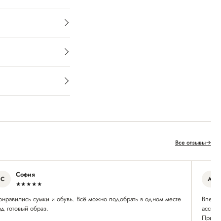
Все отзывы
→
София
С
А
★★★★★
онравились сумки и обувь. Всё можно подобрать в одном месте
Впервы
д готовый образ.
ассорт
Привет