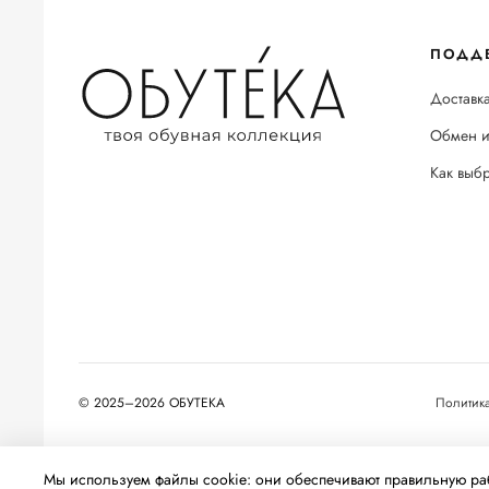
ПОДД
Доставка
Обмен и
Как выб
© 2025–2026 ОБУТЕКА
Политик
На информационном ресурсе применяются
рекомендательные т
Мы используем файлы cookie: они обеспечивают правильную раб
относящихся к предпочтениям пользователей сети «Интернет», 