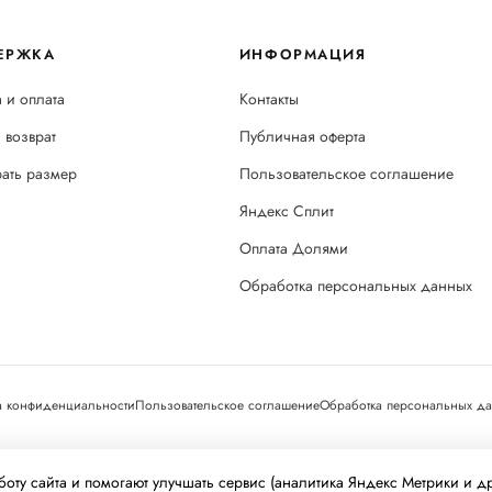
ЕРЖКА
ИНФОРМАЦИЯ
 и оплата
Контакты
 возврат
Публичная оферта
рать размер
Пользовательское соглашение
Яндекс Сплит
Оплата Долями
Обработка персональных данных
а конфиденциальности
Пользовательское соглашение
Обработка персональных д
ехнологии
(информационные технологии предоставления информации н
оту сайта и помогают улучшать сервис (аналитика Яндекс Метрики и д
находящихся на территории Российской Федерации).