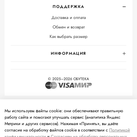
ПОДДЕРЖКА
Доставка и оплата
Обмен и возврат
Как выбрать размер
ИНФОРМАЦИЯ
© 2025–2026 ОБУТЕКА
На информационном ресурсе применяются
рекомендательные
технологии
(информационные технологии предоставления
Мы используем файлы cookie: они обеспечивают правильную
информации на основе сбора, систематизации и анализа
работу сайта и помогают улучшать сервис (аналитика Яндекс
сведений, относящихся к предпочтениям пользователей сети
Метрики и других сервисов). Нажимая «Принять», вы даёте
«Интернет», находящихся на территории Российской
согласие на обработку файлов cookie в соответствии с
Политикой
Федерации).
конфиденциальности
и
Согласием на обработку персональных