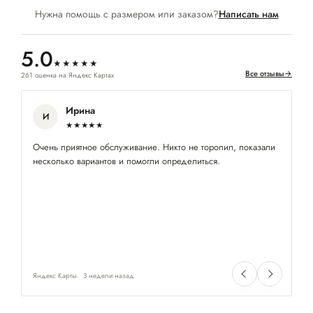
Нужна помощь с размером или заказом?
Написать нам
5.0
★★★★★
Все отзывы
→
261 оценка на Яндекс Картах
Ирина
И
★★★★★
Очень приятное обслуживание. Никто не торопил, показали
По
несколько вариантов и помогли определиться.
ме
Яндекс Карты
3 недели назад
Ян