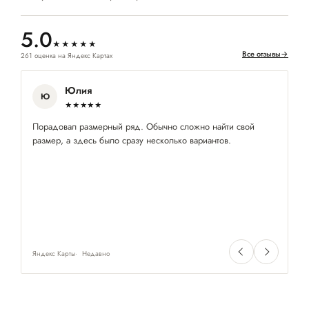
5.0
★★★★★
Все отзывы
→
261 оценка на Яндекс Картах
Юлия
Ю
★★★★★
Порадовал размерный ряд. Обычно сложно найти свой
Ко
размер, а здесь было сразу несколько вариантов.
пр
Яндекс Карты
Недавно
Ян