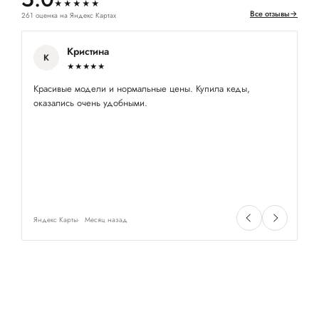
★★★★★
Все отзывы
→
261 оценка на Яндекс Картах
Кристина
К
★★★★★
Красивые модели и нормальные цены. Купила кеды,
На
оказались очень удобными.
лё
Яндекс Карты
Месяц назад
Ян