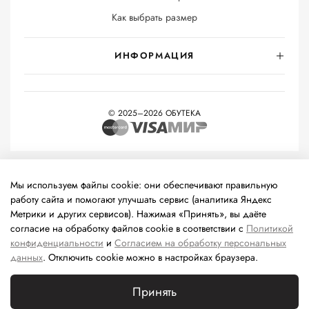
Как выбрать размер
ИНФОРМАЦИЯ
© 2025–2026 ОБУТЕКА
На информационном ресурсе применяются
рекомендательные
технологии
(информационные технологии предоставления
Мы используем файлы cookie: они обеспечивают правильную
информации на основе сбора, систематизации и анализа
работу сайта и помогают улучшать сервис (аналитика Яндекс
сведений, относящихся к предпочтениям пользователей сети
Метрики и других сервисов). Нажимая «Принять», вы даёте
«Интернет», находящихся на территории Российской
согласие на обработку файлов cookie в соответствии с
Политикой
Федерации).
конфиденциальности
и
Согласием на обработку персональных
данных
. Отключить cookie можно в настройках браузера.
Принять