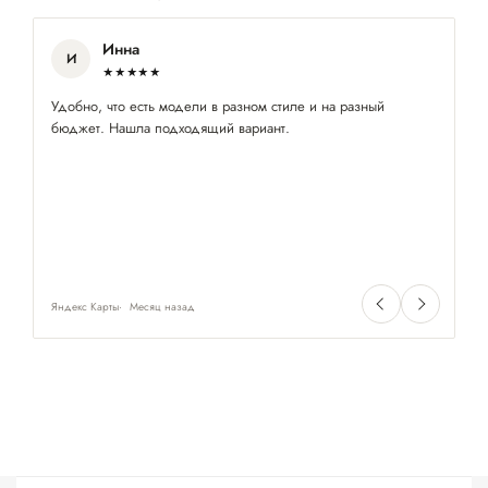
Инна
И
★★★★★
Удобно, что есть модели в разном стиле и на разный
Оч
бюджет. Нашла подходящий вариант.
не
Яндекс Карты
Месяц назад
Ян