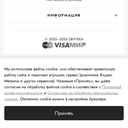
ИНФОРМАЦИЯ
© 2025–2026 ОБУТЕКА
На информационном ресурсе применяются
рекомендательные
технологии
(информационные технологии предоставления
Мы используем файлы cookie: они обеспечивают правильную
информации на основе сбора, систематизации и анализа
работу сайта и помогают улучшать сервис (аналитика Яндекс
сведений, относящихся к предпочтениям пользователей сети
Метрики и других сервисов). Нажимая «Принять», вы даёте
«Интернет», находящихся на территории Российской
согласие на обработку файлов cookie в соответствии с
Политикой
Федерации).
конфиденциальности
и
Согласием на обработку персональных
данных
. Отключить cookie можно в настройках браузера.
Принять
Каталог
Поиск
Корзина
Избранное
Профиль