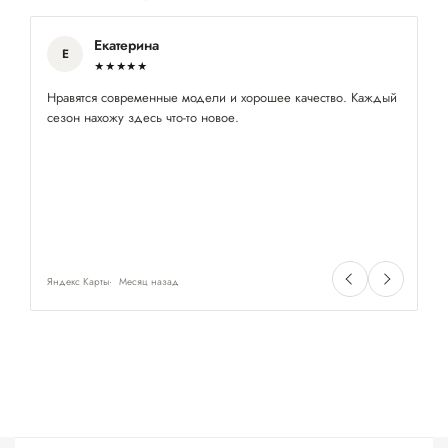
Екатерина
Е
★★★★★
Нравятся современные модели и хорошее качество. Каждый
Хо
сезон нахожу здесь что-то новое.
мн
Яндекс Карты
Месяц назад
Ян