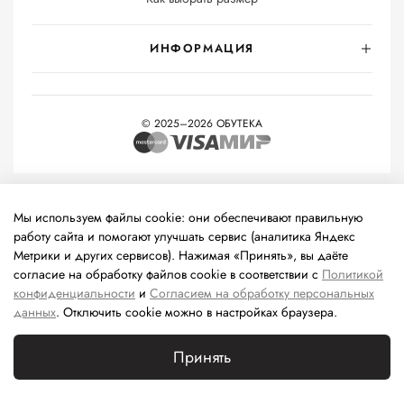
ИНФОРМАЦИЯ
© 2025–2026 ОБУТЕКА
На информационном ресурсе применяются
рекомендательные
технологии
(информационные технологии предоставления
Мы используем файлы cookie: они обеспечивают правильную
информации на основе сбора, систематизации и анализа
работу сайта и помогают улучшать сервис (аналитика Яндекс
сведений, относящихся к предпочтениям пользователей сети
Метрики и других сервисов). Нажимая «Принять», вы даёте
«Интернет», находящихся на территории Российской
согласие на обработку файлов cookie в соответствии с
Политикой
Федерации).
конфиденциальности
и
Согласием на обработку персональных
данных
. Отключить cookie можно в настройках браузера.
Принять
Каталог
Поиск
Корзина
Избранное
Профиль