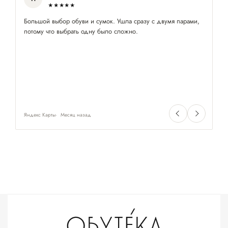
★★★★★
Большой выбор обуви и сумок. Ушла сразу с двумя парами,
Ку
потому что выбрать одну было сложно.
ст
за
уе
це
оч
че
ту
Яндекс Карты
Месяц назад
Ян