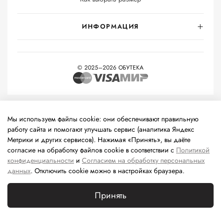
ИНФОРМАЦИЯ
© 2025–2026 ОБУТЕКА
На информационном ресурсе применяются
рекомендательные
технологии
(информационные технологии предоставления
Мы используем файлы cookie: они обеспечивают правильную
информации на основе сбора, систематизации и анализа
работу сайта и помогают улучшать сервис (аналитика Яндекс
сведений, относящихся к предпочтениям пользователей сети
Метрики и других сервисов). Нажимая «Принять», вы даёте
«Интернет», находящихся на территории Российской
согласие на обработку файлов cookie в соответствии с
Политикой
Федерации).
конфиденциальности
и
Согласием на обработку персональных
данных
. Отключить cookie можно в настройках браузера.
Принять
Каталог
Поиск
Корзина
Избранное
Профиль