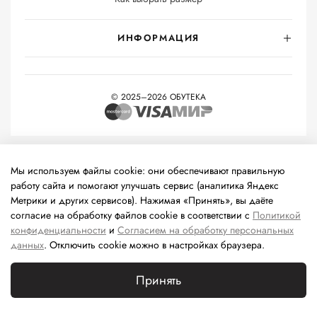
ИНФОРМАЦИЯ
© 2025–2026 ОБУТЕКА
На информационном ресурсе применяются
рекомендательные
технологии
(информационные технологии предоставления
Мы используем файлы cookie: они обеспечивают правильную
информации на основе сбора, систематизации и анализа
работу сайта и помогают улучшать сервис (аналитика Яндекс
сведений, относящихся к предпочтениям пользователей сети
Метрики и других сервисов). Нажимая «Принять», вы даёте
«Интернет», находящихся на территории Российской
согласие на обработку файлов cookie в соответствии с
Политикой
Федерации).
конфиденциальности
и
Согласием на обработку персональных
данных
. Отключить cookie можно в настройках браузера.
Принять
Каталог
Поиск
Корзина
Избранное
Профиль