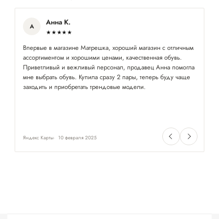
Анна К.
А
★★★★★
Впервые в магазине Матрешка, хороший магазин с отличным
Це
ассортиментом и хорошими ценами, качественная обувь.
пе
Приветливый и вежливый персонал, продавец Анна помогла
мне выбрать обувь. Купила сразу 2 пары, теперь буду чаще
заходить и приобретать трендовые модели.
Яндекс Карты
10 февраля 2025
Ян