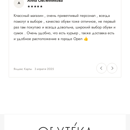
Анна Овсянникова
А
★★★★★
Классный магазин , очень приветливый персонал , всегда
На
помогут в выборе , качество обуви тоже отличное, не первый
лё
раз там покупаю и всегда довольна, широкий выбор обуви и
сумок . Очень удобно, что есть курьер , также доставка есть
и удобное расположение в городе Орел 👍
Яндекс Карты
3 апреля 2025
Ян