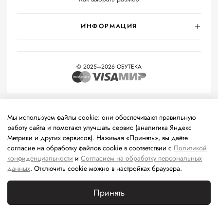
ИНФОРМАЦИЯ
© 2025–2026 ОБУТЕКА
На информационном ресурсе применяются
рекомендательные
технологии
(информационные технологии предоставления
Мы используем файлы cookie: они обеспечивают правильную
информации на основе сбора, систематизации и анализа
работу сайта и помогают улучшать сервис (аналитика Яндекс
сведений, относящихся к предпочтениям пользователей сети
Метрики и других сервисов). Нажимая «Принять», вы даёте
«Интернет», находящихся на территории Российской
согласие на обработку файлов cookie в соответствии с
Политикой
Федерации).
конфиденциальности
и
Согласием на обработку персональных
данных
. Отключить cookie можно в настройках браузера.
Принять
Каталог
Поиск
Корзина
Избранное
Профиль