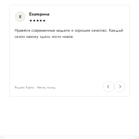
Екатерина
Е
★★★★★
Нравятся современные модели и хорошее качество. Каждый
Ес
сезон нахожу здесь что-то новое.
де
Яндекс Карты
Месяц назад
Ян