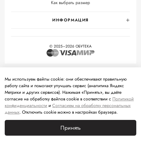
Как выбрать размер
ИНФОРМАЦИЯ
© 2025–2026 ОБУТЕКА
На информационном ресурсе применяются
рекомендательные
технологии
(информационные технологии предоставления
Мы используем файлы cookie: они обеспечивают правильную
информации на основе сбора, систематизации и анализа
работу сайта и помогают улучшать сервис (аналитика Яндекс
сведений, относящихся к предпочтениям пользователей сети
Метрики и других сервисов). Нажимая «Принять», вы даёте
«Интернет», находящихся на территории Российской
согласие на обработку файлов cookie в соответствии с
Политикой
Федерации).
конфиденциальности
и
Согласием на обработку персональных
данных
. Отключить cookie можно в настройках браузера.
Принять
Каталог
Поиск
Корзина
Избранное
Профиль