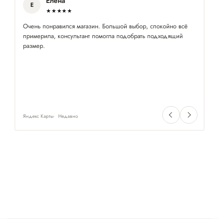
Елена
Е
★★★★★
Очень понравился магазин. Большой выбор, спокойно всё
Ув
примерила, консультант помогла подобрать подходящий
ср
размер.
Яндекс Карты
Недавно
Ян