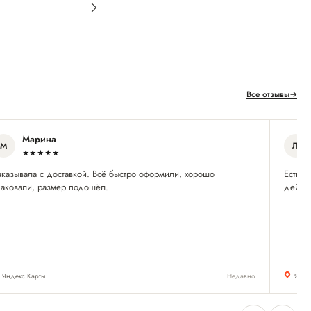
Все отзывы
→
Марина
М
Л
★★★★★
аказывала с доставкой. Всё быстро оформили, хорошо
Есть и
паковали, размер подошёл.
действ
Яндекс Карты
Недавно
Янде