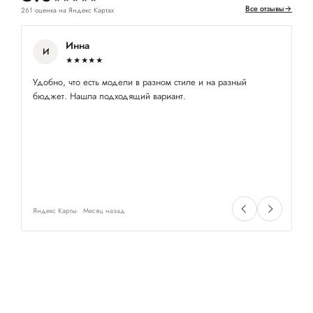
Все отзывы
→
261 оценка на Яндекс Картах
Инна
И
★★★★★
Удобно, что есть модели в разном стиле и на разный
П
бюджет. Нашла подходящий вариант.
по
Яндекс Карты
Месяц назад
Ян