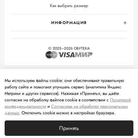
Как выбрать размер
ИНФОРМАЦИЯ
© 2025–2026 ОБУТЕКА
На информационном ресурсе применяются
рекомендательные
технологии
(информационные технологии предоставления
Мы используем файлы cookie: они обеспечивают правильную
информации на основе сбора, систематизации и анализа
работу сайта и помогают улучшать сервис (аналитика Яндекс
сведений, относящихся к предпочтениям пользователей сети
Метрики и других сервисов). Нажимая «Принять», вы даёте
«Интернет», находящихся на территории Российской
согласие на обработку файлов cookie в соответствии с
Политикой
Федерации).
конфиденциальности
и
Согласием на обработку персональных
данных
. Отключить cookie можно в настройках браузера.
Принять