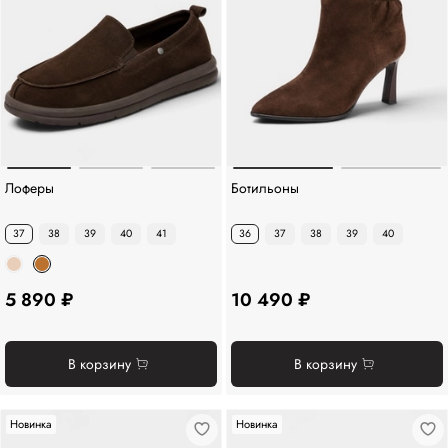
Лоферы
Ботильоны
37
38
39
40
41
36
37
38
39
40
5 890 ₽
10 490 ₽
В корзину
В корзину
Новинка
Новинка