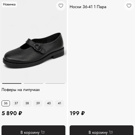
Новинка
Носки 36-41 1 Пара
Лоферы на липучках
36
37
38
39
40
41
5 890 ₽
199 ₽
В корзину
В корзину