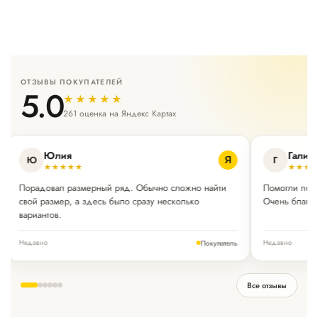
ОТЗЫВЫ ПОКУПАТЕЛЕЙ
5.0
★★★★★
261 оценка на Яндекс Картах
Юлия
Галин
Ю
Г
Я
★★★★★
★★★
Порадовал размерный ряд. Обычно сложно найти
Помогли подо
свой размер, а здесь было сразу несколько
Очень благод
вариантов.
Недавно
Недавно
Покупатель
Все отзывы