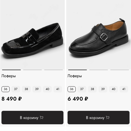
Лоферы
Лоферы
36
37
38
39
40
41
36
37
38
39
40
41
8 490 ₽
6 490 ₽
В корзину
В корзину