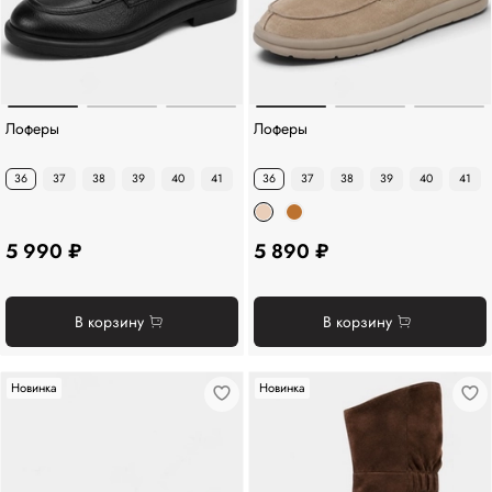
Лоферы
Лоферы
36
37
38
39
40
41
36
37
38
39
40
41
5 990 ₽
5 890 ₽
В корзину
В корзину
Новинка
Новинка