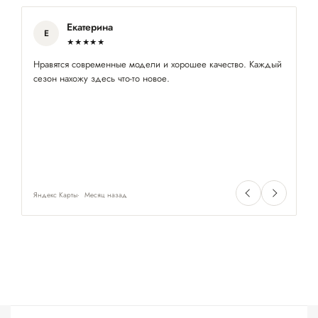
Екатерина
Е
★★★★★
Нравятся современные модели и хорошее качество. Каждый
По
сезон нахожу здесь что-то новое.
бл
Яндекс Карты
Месяц назад
Ян