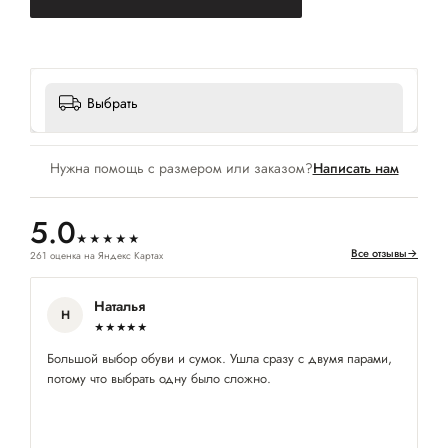
Выбрать
Нужна помощь с размером или заказом?
Написать нам
5.0
★★★★★
Все отзывы
→
261 оценка на Яндекс Картах
Наталья
Н
★★★★★
Большой выбор обуви и сумок. Ушла сразу с двумя парами,
По
потому что выбрать одну было сложно.
ме