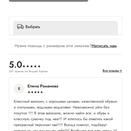
Выбрать
Нужна помощь с размером или заказом?
Написать нам
5.0
★★★★★
Все отзывы
→
261 оценка на Яндекс Картах
Елена Романова
Е
★★★★★
Классный магазин, с хорошими ценами, качественной обувью
Оч
и стильными, модными моделями. Невозможно уйти без
ак
покупок !!!! В этом магазине, можно найти все: и обувь и
классную сумочку под нее!!! И хотелось бы отметить какой
прекрасный персонал там!!!!! Всегда помогут, подберут
именно то, что подходить тебе!!!! Вообщем все пять звезд !!!