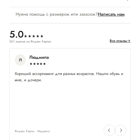
Нужна помощь с размером или заказом?
Написать нам
5.0
★★★★★
Все отзывы
→
261 оценка на Яндекс Картах
Людмила
Л
★★★★★
Хороший ассортимент для разных возрастов. Нашли обувь и
Оч
мне, и дочери.
пр
ра
Яндекс Карты
Недавно
Ян