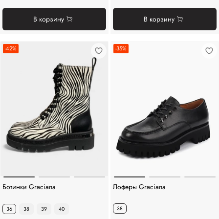
В корзину
В корзину
-42%
-35%
Ботинки Graciana
Лоферы Graciana
38
36
38
39
40