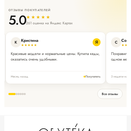
ОТЗЫВЫ ПОКУПАТЕЛЕЙ
5.0
★★★★★
261 оценка на Яндекс Картах
Кристина
Соф
К
С
Я
★★★★★
★★
Красивые модели и нормальные цены. Купила кеды,
Понравилис
оказались очень удобными.
одном мест
Месяц назад
3 недели наза
ь
Покупатель
Все отзывы