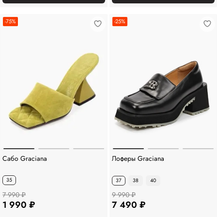
-75%
-25%
Сабо Graciana
Лоферы Graciana
35
37
38
40
7 990 ₽
9 990 ₽
1 990 ₽
7 490 ₽