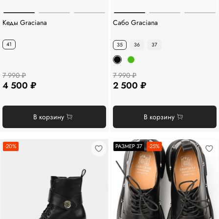
Кеды Graciana
Сабо Graciana
41
35
36
37
7 990 ₽
7 990 ₽
4 500 ₽
2 500 ₽
В корзину
В корзину
-20%
РАЗМЕР 37
-25%