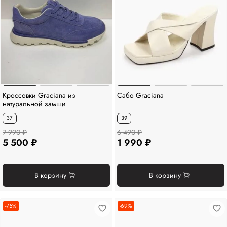
Кроссовки Graciana из
Сабо Graciana
натуральной замши
37
39
7 990 ₽
6 490 ₽
5 500 ₽
1 990 ₽
В корзину
В корзину
-75%
-69%