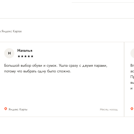
а Яндекс Картах
Наталья
Н
★★★★★
Большой выбор обуви и сумок. Ушла сразу с двумя парами,
В
потому что выбрать одну было сложно.
а
П
вы
и
Яндекс Карты
Месяц назад