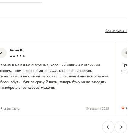
Все отзывы
→
Анна К.
А
В
★★★★★
первые в магазине Матрешка, хороший магазин с отличным
Приятн
ссортиментом и хорошими ценами, качественная обувь.
ещё п
риветливый и вежливый персонал, продавец Анна помогла мне
брать обувь. Купила сразу 2 пары, теперь буду чаще заходить
 приобретать трендовые модели.
Яндекс Карты
10 февраля 2025
Янде