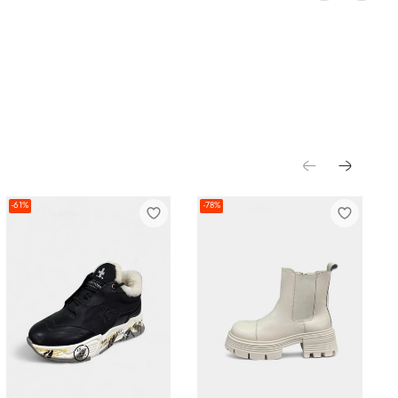
-61%
-78%