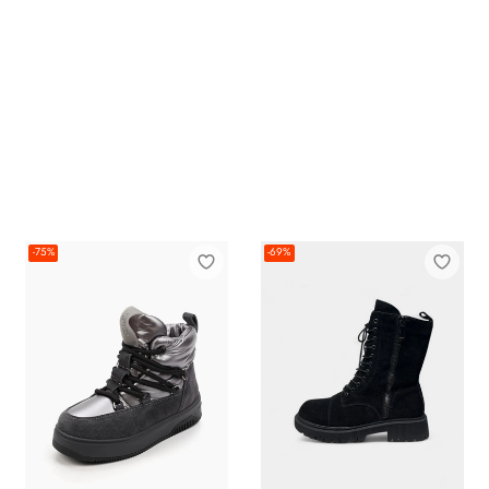
-75%
-69%