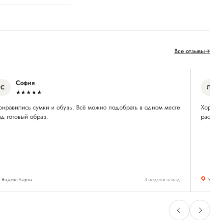
Все отзывы
→
София
С
Л
★★★★★
онравились сумки и обувь. Всё можно подобрать в одном месте
Хороши
д готовый образ.
расска
Яндекс Карты
3 недели назад
Янде