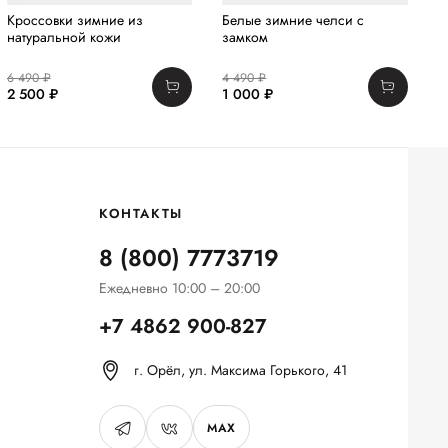
Кроссовки зимние из
Белые зимние челси с
Б
натуральной кожи
замком
6 490 ₽
4 490 ₽
1
2 500 ₽
1 000 ₽
2
КОНТАКТЫ
8 (800) 7773719
Ежедневно 10:00 – 20:00
+7 4862 900-827
г. Орёл, ул. Максима Горького, 41
MAX