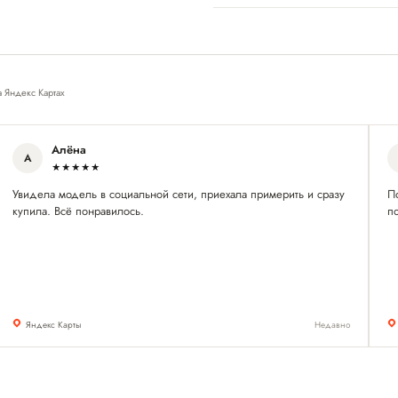
а Яндекс Картах
Алёна
А
★★★★★
Увидела модель в социальной сети, приехала примерить и сразу
П
купила. Всё понравилось.
по
Яндекс Карты
Недавно