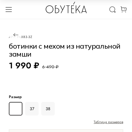
1 / 3
-69%
АРТ.
PAX83-3Z
ботинки с мехом из натуральной
замши
1 990 ₽
6 490 ₽
Размер
36
37
38
Таблица размеров