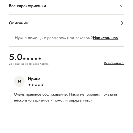
Все характеристики
Описание
Нужна помощь с размером или заказом?
Написать нам
5.0
★★★★★
Все отзывы
→
261 оценка на Яндекс Картах
Ирина
И
★★★★★
Очень приятное обслуживание. Никто не торопил, показали
За
несколько вариантов и помогли определиться.
об