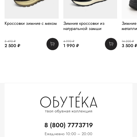
Кроссовки зимние с мехом
Зимние кроссовки из
Зимние 
натуральной замши
металли
5 490 ₽
4 990 ₽
14 200 ₽
2 500 ₽
1 990 ₽
3 500 
8 (800) 7773719
Ежедневно 10:00 – 20:00