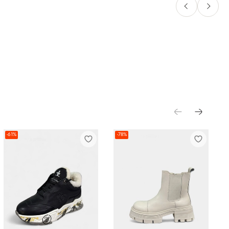
-61%
-78%