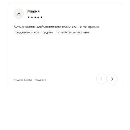
Мария
М
★★★★★
Консультанты действительно помогают, а не просто
Оч
предлагают всё подряд. Покупкой довольна.
пр
ра
Яндекс Карты
Недавно
Ян