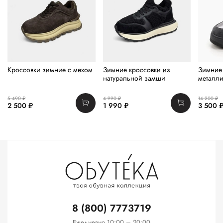
Кроссовки зимние с мехом
Зимние кроссовки из
Зимние 
натуральной замши
металли
5 490 ₽
4 990 ₽
14 200 ₽
2 500 ₽
1 990 ₽
3 500 
8 (800) 7773719
Ежедневно 10:00 – 20:00