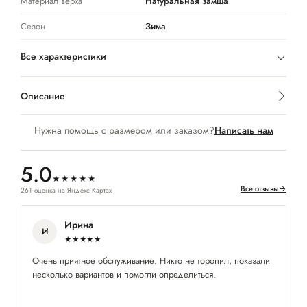
Материал верха
Натуральная замша
Сезон
Зима
Все характеристики
Описание
Нужна помощь с размером или заказом?
Написать нам
5.0
★★★★★
Все отзывы
→
261 оценка на Яндекс Картах
Ирина
И
★★★★★
Очень приятное обслуживание. Никто не торопил, показали
Оч
несколько вариантов и помогли определиться.
пр