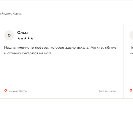
а Яндекс Картах
Ольга
О
★★★★★
Нашла именно те лоферы, которые давно искала. Мягкие, лёгкие
П
и отлично смотрятся на ноге.
ни
Яндекс Карты
Месяц назад