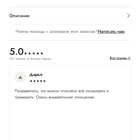
Описание
Нужна помощь с размером или заказом?
Написать нам
5.0
★★★★★
Все отзывы
→
261 оценка на Яндекс Картах
Дарья
Д
★★★★★
Понравилось, что можно спокойно всё посмотреть и
Ес
примерить. Очень внимательное отношение.
де