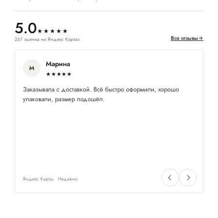
5.0
★★★★★
Все отзывы
→
261 оценка на Яндекс Картах
Марина
М
★★★★★
Заказывала с доставкой. Всё быстро оформили, хорошо
П
упаковали, размер подошёл.
ра
Яндекс Карты
Недавно
Ян