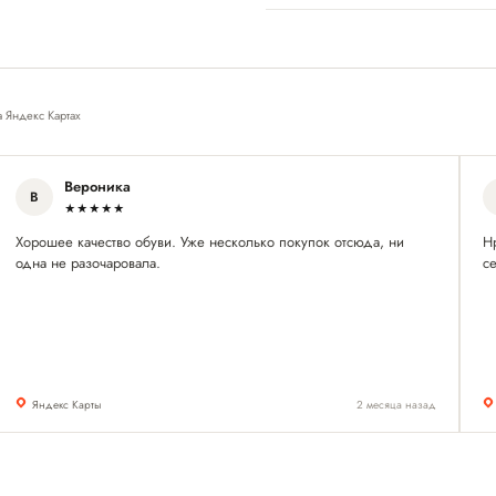
а Яндекс Картах
Вероника
В
★★★★★
Хорошее качество обуви. Уже несколько покупок отсюда, ни
Н
одна не разочаровала.
се
Яндекс Карты
2 месяца назад