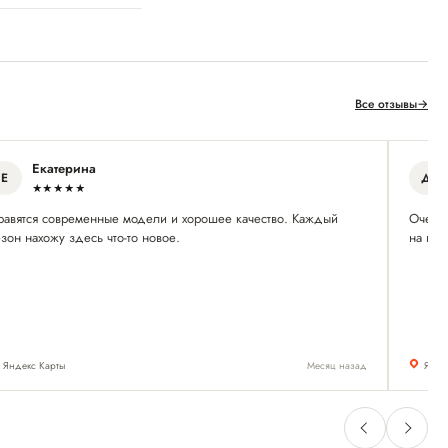
Все отзывы
→
Екатерина
Е
Д
★★★★★
равятся современные модели и хорошее качество. Каждый
Очень 
зон нахожу здесь что-то новое.
на ног
Яндекс Карты
Месяц назад
Янде