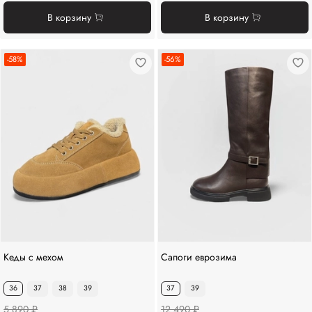
В корзину
В корзину
-58%
-56%
Кеды с мехом
Сапоги еврозима
36
37
38
39
37
39
5 890 ₽
12 490 ₽