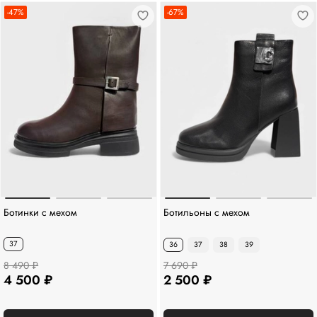
-47%
-67%
Ботинки с мехом
Ботильоны с мехом
37
36
37
38
39
8 490 ₽
7 690 ₽
4 500 ₽
2 500 ₽