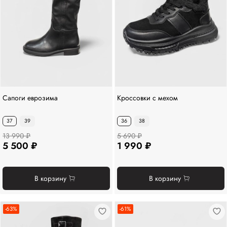
Сапоги еврозима
Кроссовки с мехом
37
39
36
38
13 990 ₽
5 690 ₽
5 500 ₽
1 990 ₽
В корзину
В корзину
-63%
-61%