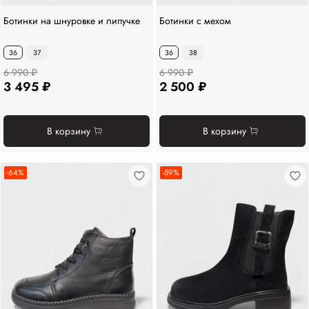
Ботинки на шнуровке и липучке
Ботинки с мехом
36
37
36
38
6 990 ₽
6 990 ₽
3 495 ₽
2 500 ₽
В корзину
В корзину
-64%
-59%