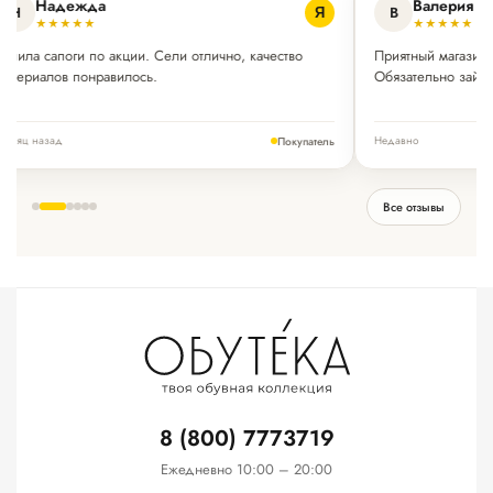
Надежда
Валерия
Н
В
Я
★★★★★
★★★★★
Купила сапоги по акции. Сели отлично, качество
Приятный магазин
материалов понравилось.
Обязательно зайд
Месяц назад
Недавно
Покупатель
Все отзывы
8 (800) 7773719
Ежедневно 10:00 – 20:00