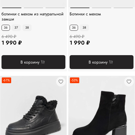
ботинки с мехом из натуральной
Ботинки с мехом
замши
36
37
38
36
38
6 490 ₽
6 490 ₽
1 990 ₽
1 990 ₽
В корзину
В корзину
-61%
-53%