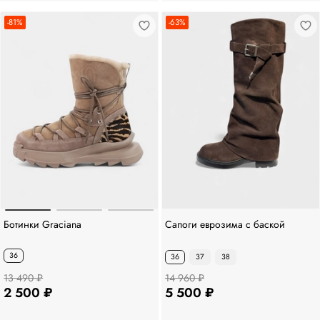
-81%
-63%
Ботинки Graciana
Сапоги еврозима с баской
36
36
37
38
13 490 ₽
14 960 ₽
2 500 ₽
5 500 ₽