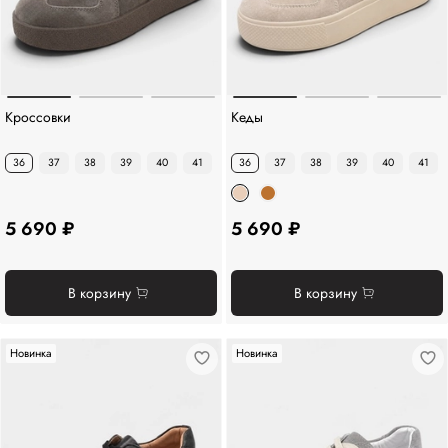
Кроссовки
Кеды
36
37
38
39
40
41
36
37
38
39
40
41
5 690 ₽
5 690 ₽
В корзину
В корзину
Новинка
Новинка