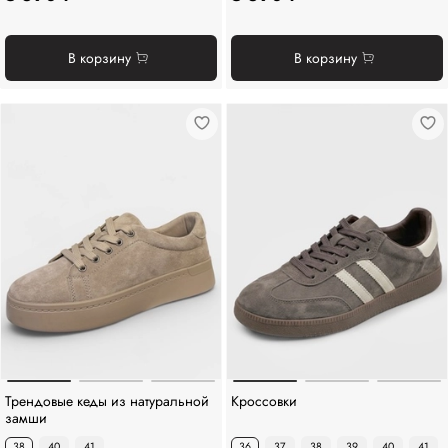
В корзину
В корзину
Трендовые кеды из натуральной
Кроссовки
замши
38
40
41
36
37
38
39
40
41