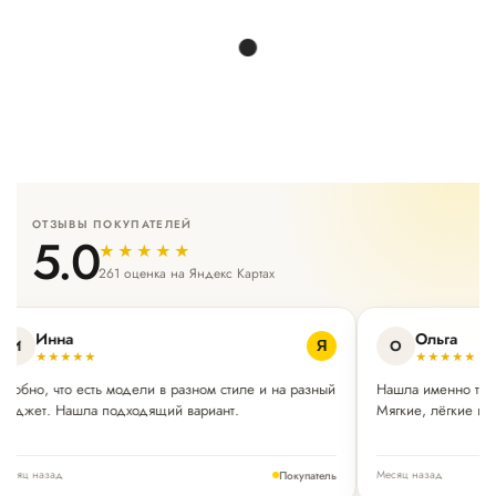
ОТЗЫВЫ ПОКУПАТЕЛЕЙ
5.0
★★★★★
261 оценка на Яндекс Картах
Инна
Ольга
И
О
Я
★★★★★
★★★★★
Удобно, что есть модели в разном стиле и на разный
Нашла именно те 
бюджет. Нашла подходящий вариант.
Мягкие, лёгкие и о
Месяц назад
Месяц назад
Покупатель