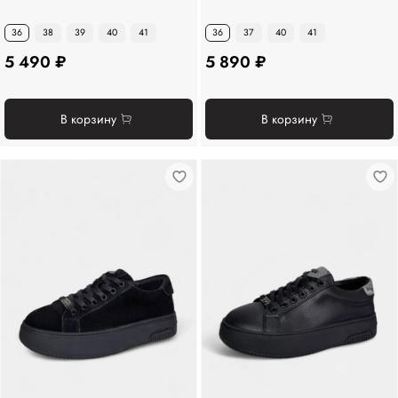
36
38
39
40
41
36
37
40
41
5 490 ₽
5 890 ₽
В корзину
В корзину