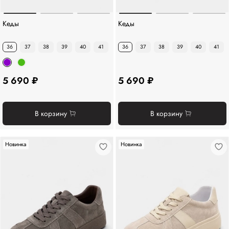
Кеды
Кеды
36
37
38
39
40
41
36
37
38
39
40
41
5 690 ₽
5 690 ₽
В корзину
В корзину
Новинка
Новинка