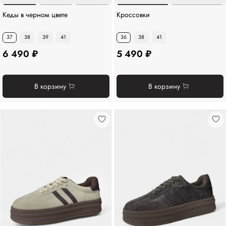
Кеды в черном цвете
Кроссовки
37
38
39
41
36
38
41
6 490 ₽
5 490 ₽
В корзину
В корзину