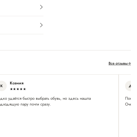
Все отзывы
→
Ксения
К
Д
★★★★★
едко удаётся быстро выбрать обувь, но здесь нашла
Понрав
одходящую пару почти сразу.
Очень