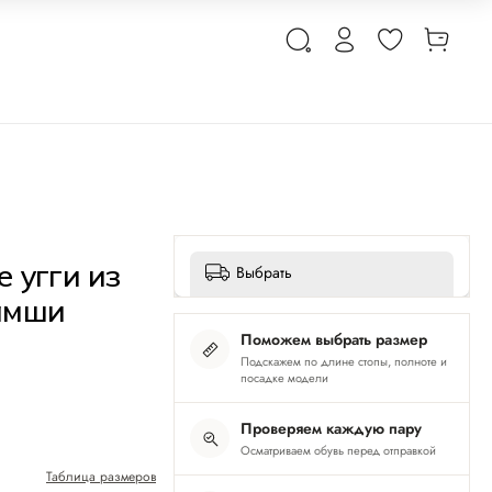
 угги из
Выбрать
амши
Поможем выбрать размер
Подскажем по длине стопы, полноте и
посадке модели
Проверяем каждую пару
Осматриваем обувь перед отправкой
Таблица размеров