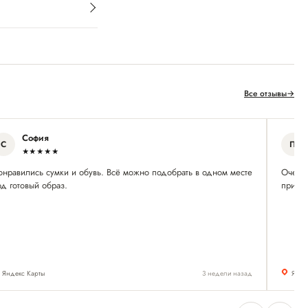
Все отзывы
→
София
С
П
★★★★★
онравились сумки и обувь. Всё можно подобрать в одном месте
Очень 
д готовый образ.
приятн
Яндекс Карты
3 недели назад
Янде