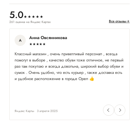
5.0
★★★★★
Все отзывы
→
261 оценка на Яндекс Картах
Анна Овсянникова
А
★★★★★
Классный магазин , очень приветливый персонал , всегда
За
помогут в выборе , качество обуви тоже отличное, не первый
по
раз там покупаю и всегда довольна, широкий выбор обуви и
сумок . Очень удобно, что есть курьер , также доставка есть
и удобное расположение в городе Орел 👍
Яндекс Карты
3 апреля 2025
Ян