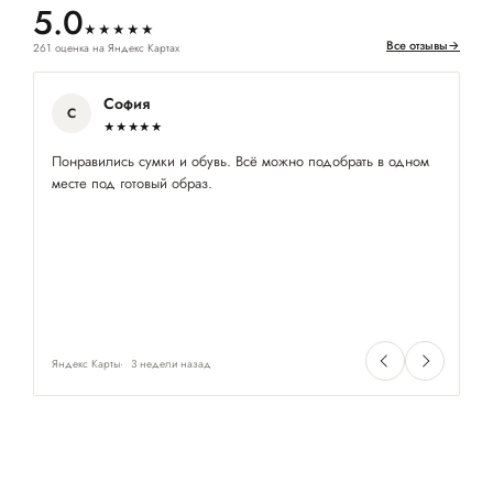
5.0
★★★★★
Все отзывы
→
261 оценка на Яндекс Картах
София
С
★★★★★
Понравились сумки и обувь. Всё можно подобрать в одном
Ку
месте под готовый образ.
ст
за
уе
це
оч
че
ту
Яндекс Карты
3 недели назад
Ян