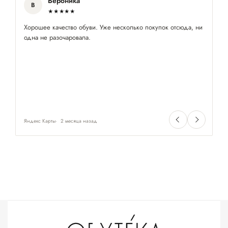
Вероника
В
★★★★★
Хорошее качество обуви. Уже несколько покупок отсюда, ни
Хо
одна не разочаровала.
ра
Яндекс Карты
2 месяца назад
Ян