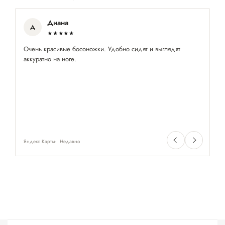
Диана
Д
★★★★★
Очень красивые босоножки. Удобно сидят и выглядят
По
аккуратно на ноге.
х
Яндекс Карты
Недавно
Ян