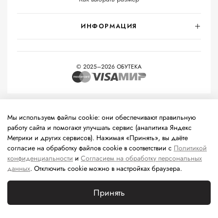
ИНФОРМАЦИЯ
© 2025–2026 ОБУТЕКА
На информационном ресурсе применяются
рекомендательные
технологии
(информационные технологии предоставления
Мы используем файлы cookie: они обеспечивают правильную
информации на основе сбора, систематизации и анализа
работу сайта и помогают улучшать сервис (аналитика Яндекс
сведений, относящихся к предпочтениям пользователей сети
Метрики и других сервисов). Нажимая «Принять», вы даёте
«Интернет», находящихся на территории Российской
согласие на обработку файлов cookie в соответствии с
Политикой
Федерации).
конфиденциальности
и
Согласием на обработку персональных
данных
. Отключить cookie можно в настройках браузера.
Принять
Каталог
Поиск
Корзина
Избранное
Профиль