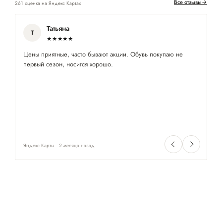
Все отзывы
→
261 оценка на Яндекс Картах
Татьяна
Т
★★★★★
Цены приятные, часто бывают акции. Обувь покупаю не
Ку
первый сезон, носится хорошо.
ст
за
уе
це
оч
че
ту
Яндекс Карты
2 месяца назад
Ян