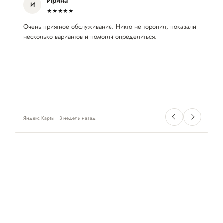
Ирина
И
★★★★★
Очень приятное обслуживание. Никто не торопил, показали
Це
несколько вариантов и помогли определиться.
пе
Яндекс Карты
3 недели назад
Ян