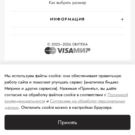
Как выбрать размер
ИНФОРМАЦИЯ
© 2025–2026 ОБУТЕКА
На информационном ресурсе применяются
рекомендательные
технологии
(информационные технологии предоставления
Мы используем файлы cookie: они обеспечивают правильную
информации на основе сбора, систематизации и анализа
работу сайта и помогают улучшать сервис (аналитика Яндекс
сведений, относящихся к предпочтениям пользователей сети
Метрики и других сервисов). Нажимая «Принять», вы даёте
«Интернет», находящихся на территории Российской
согласие на обработку файлов cookie в соответствии с
Политикой
Федерации).
конфиденциальности
и
Согласием на обработку персональных
данных
. Отключить cookie можно в настройках браузера.
Принять
Каталог
Поиск
Корзина
Избранное
Профиль