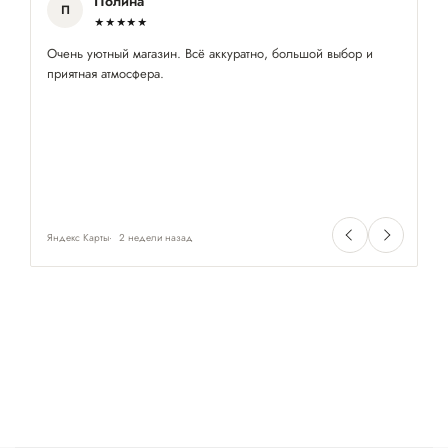
Полина
П
★★★★★
Очень уютный магазин. Всё аккуратно, большой выбор и
За
приятная атмосфера.
по
Яндекс Карты
2 недели назад
Ян