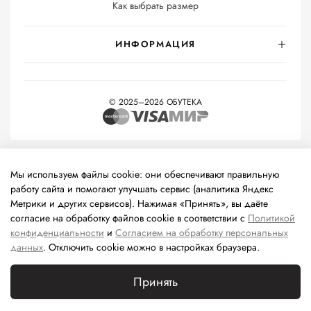
Как выбрать размер
ИНФОРМАЦИЯ
© 2025–2026 ОБУТЕКА
На информационном ресурсе применяются
рекомендательные
технологии
(информационные технологии предоставления
Мы используем файлы cookie: они обеспечивают правильную
информации на основе сбора, систематизации и анализа
работу сайта и помогают улучшать сервис (аналитика Яндекс
сведений, относящихся к предпочтениям пользователей сети
Метрики и других сервисов). Нажимая «Принять», вы даёте
«Интернет», находящихся на территории Российской
согласие на обработку файлов cookie в соответствии с
Политикой
Федерации).
конфиденциальности
и
Согласием на обработку персональных
данных
. Отключить cookie можно в настройках браузера.
Принять
Каталог
Поиск
Корзина
Избранное
Профиль